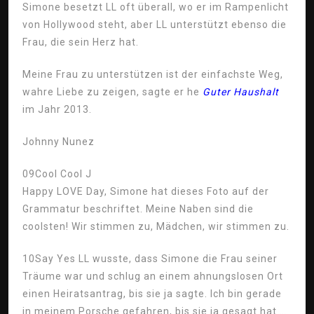
Simone besetzt LL oft überall, wo er im Rampenlicht
von Hollywood steht, aber LL unterstützt ebenso die
Frau, die sein Herz hat.
Meine Frau zu unterstützen ist der einfachste Weg,
wahre Liebe zu zeigen, sagte er he
Guter Haushalt
im Jahr 2013.
Johnny Nunez
09
Cool Cool J
Happy LOVE Day, Simone hat dieses Foto auf der
Grammatur beschriftet. Meine Naben sind die
coolsten! Wir stimmen zu, Mädchen, wir stimmen zu.
10
Say Yes LL wusste, dass Simone die Frau seiner
Träume war und schlug an einem ahnungslosen Ort
einen Heiratsantrag, bis sie ja sagte. Ich bin gerade
in meinem Porsche gefahren, bis sie ja gesagt hat …