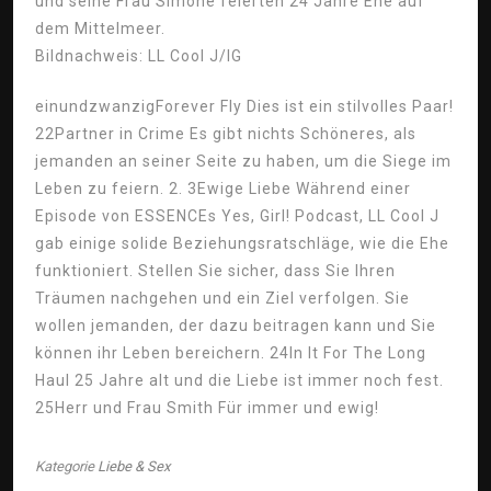
und seine Frau Simone feierten 24 Jahre Ehe auf
dem Mittelmeer.
Bildnachweis: LL Cool J/IG
einundzwanzig
Forever Fly Dies ist ein stilvolles Paar!
22
Partner in Crime Es gibt nichts Schöneres, als
jemanden an seiner Seite zu haben, um die Siege im
Leben zu feiern.
2. 3
Ewige Liebe Während einer
Episode von ESSENCEs Yes, Girl! Podcast, LL Cool J
gab einige solide Beziehungsratschläge, wie die Ehe
funktioniert. Stellen Sie sicher, dass Sie Ihren
Träumen nachgehen und ein Ziel verfolgen. Sie
wollen jemanden, der dazu beitragen kann und Sie
können ihr Leben bereichern.
24
In It For The Long
Haul 25 Jahre alt und die Liebe ist immer noch fest.
25
Herr und Frau Smith Für immer und ewig!
Kategorie
Liebe & Sex