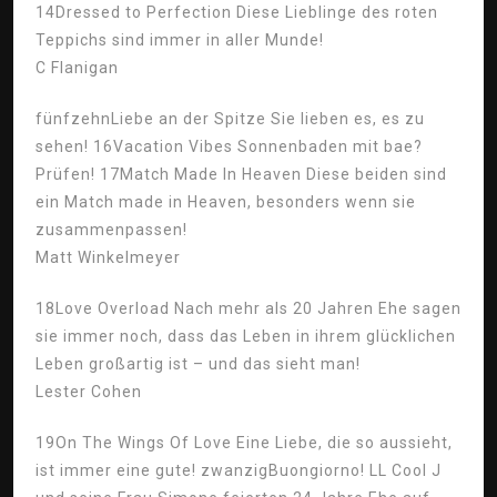
14
Dressed to Perfection Diese Lieblinge des roten
Teppichs sind immer in aller Munde!
C Flanigan
fünfzehn
Liebe an der Spitze Sie lieben es, es zu
sehen!
16
Vacation Vibes Sonnenbaden mit bae?
Prüfen!
17
Match Made In Heaven Diese beiden sind
ein Match made in Heaven, besonders wenn sie
zusammenpassen!
Matt Winkelmeyer
18
Love Overload Nach mehr als 20 Jahren Ehe sagen
sie immer noch, dass das Leben in ihrem glücklichen
Leben großartig ist – und das sieht man!
Lester Cohen
19
On The Wings Of Love Eine Liebe, die so aussieht,
ist immer eine gute!
zwanzig
Buongiorno! LL Cool J