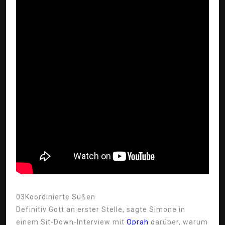
03
Koordinierte Süßen
Definitiv Gott an erster Stelle, sagte Simone in
einem Sit-Down-Interview mit
Oprah
darüber, warum