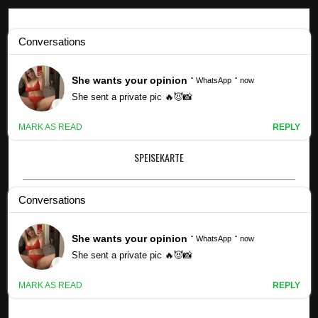
Kpop -Profile
LL Cool J und Frau süße Fotos - Liebe & Sex
SPEISEKARTE
×
25 SÜSSE FOTOS VON LL COOL J UND S
EINER FRAU SIMONE, DIE IM LAUFE DER J
AHRE WAHNSINNIG VERLIEBT AUSSEHEN