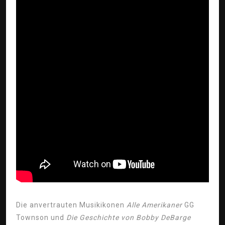
Die anvertrauten Musikikonen
Alle Amerikaner
GG
Townson und
Die Geschichte von Bobby DeBarge