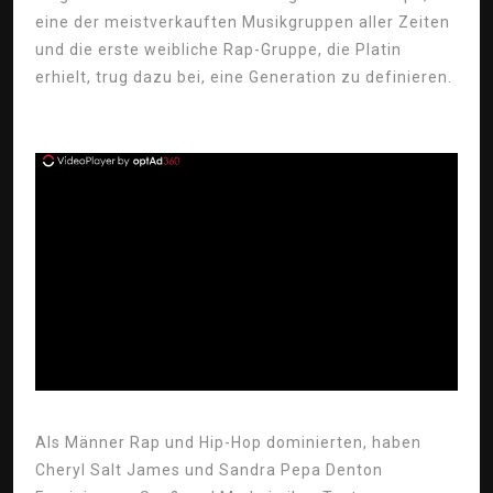
eine der meistverkauften Musikgruppen aller Zeiten
und die erste weibliche Rap-Gruppe, die Platin
erhielt, trug dazu bei, eine Generation zu definieren.
ad
Als Männer Rap und Hip-Hop dominierten, haben
Cheryl Salt James und Sandra Pepa Denton