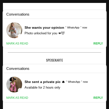
Kpop -Profile
Die Schauspielerinnen GG Townson und Laila Odom darüber,
was es brauchte, um Salt-N-Pepa . zu werden - Unterhaltung
SPEISEKARTE
×
DIE SCHAUSPIELERINNEN GG TOWNSON UND
LAILA ODOM DARÜBER, WAS ES BRAUCHTE,
UM SALT-N-PEPA . ZU WERDEN