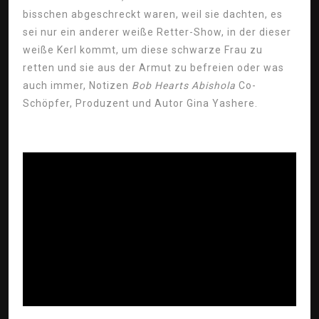
bisschen abgeschreckt waren, weil sie dachten, es
sei nur ein anderer weiße Retter-Show, in der dieser
weiße Kerl kommt, um diese schwarze Frau zu
retten und sie aus der Armut zu befreien oder was
auch immer, Notizen
Bob Hearts Abishola
Co-
Schöpfer, Produzent und Autor Gina Yashere.
ad