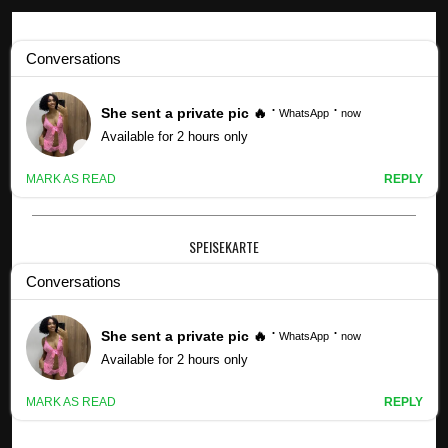
Kpop -Profile
'Bob Hearts Abishola' Co-Creatorin Gina Yashere stellt den
Rekord über die Show auf - Unterhaltung
SPEISEKARTE
×
'BOB HEARTS ABISHOLA' CO-CREATORIN
GINA YASHERE STELLT DEN REKORD ÜBER
DIE SHOW AUF