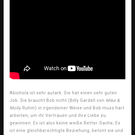
Abishola ist sehr autark. Sie hat einen sehr guten
Job. Sie braucht Bob nicht (Billy Gardell von
Mike &
Molly
Ruhm) in irgendeiner Weise und Bob muss hart
arbeiten, um ihr Vertrauen und ihre Liebe zu
gewinnen. Es ist also keine weiße Retter-Sache; Es
ist eine gleichberechtigte Beziehung, betont sie und