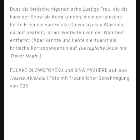
Dass die britische nigerianische Lustige Frau, die die
Fans der Show als Kemi kennen, die nigerianische
beste Freundin von Folake Olowofoyekus Abishola,
darauf besteht, ist am weitesten von der Wahrheit
entfernt. (Aber kannte und liebte sie zuerst als
britische Korrespondentin auf
Die tägliche Show mit
Trevor Noah
.)
FOLAKE OLOWOFOYEKU und GINA YASHERE auf
Bob
Hearts Abishola
| Foto mit freundlicher Genehmigung
von CBS